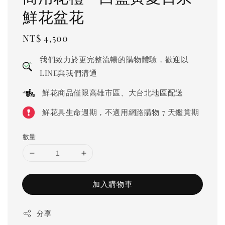
鮮花盆花
Regular
NT$ 4,500
price
我們致力於更完整流暢的購物體驗，歡迎以
LINE與我們溝通
鮮花商品僅限高雄市區、大台北地區配送
鮮花具生命週期，不適用網路購物 7 天鑑賞期
數量
加入購物車
分享