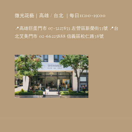
微光花藝｜高雄 / 台北 ｜每日11:00-19:00
📍高雄巨蛋門市 07-5227853 左營區新榮街53號 📍台
北艾美門市 02-66225888 信義區松仁路38號