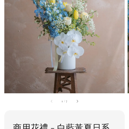
1
/
7
商用花禮 - 白藍黃夏日系