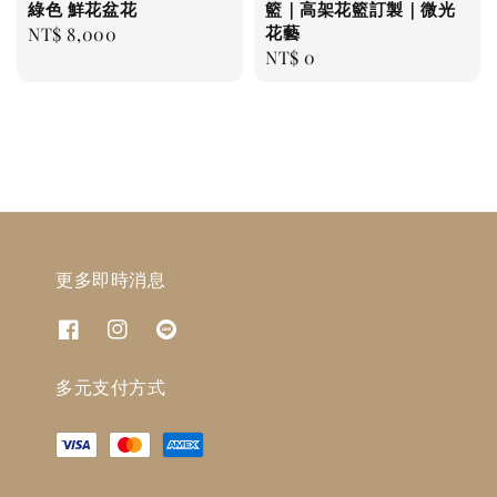
綠色 鮮花盆花
籃｜高架花籃訂製｜微光
花藝
Regular
NT$ 8,000
Regular
NT$ 0
price
price
更多即時消息
多元支付方式