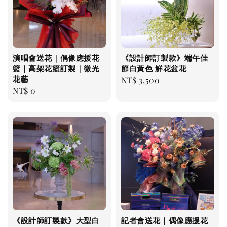
演唱會送花｜偶像應援花
《設計師訂製款》端午佳
籃｜高架花籃訂製｜微光
節白黃色 鮮花盆花
花藝
Regular
NT$ 3,500
Regular
NT$ 0
price
price
《設計師訂製款》大型白
記者會送花｜偶像應援花