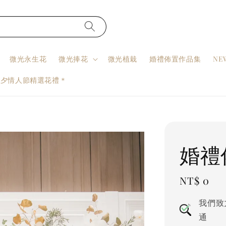
微光永生花
微光捧花
微光植栽
婚禮佈置作品集
NE
七夕情人節精選花禮＊
婚禮
Regular
NT$ 0
price
我們致
通