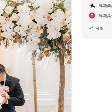
鮮花商
鮮花具
分享