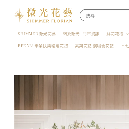
搜尋
SHIMMER 微光花藝
關於微光 | 門市資訊
鮮花花禮
BEE YA! 畢業快樂精選花禮
高架花籃 演唱會花籃
＊