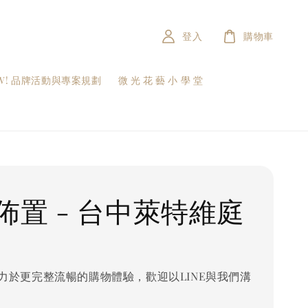
登入
購物車
W! 品牌活動與專案規劃
微 光 花 藝 小 學 堂
佈置 - 台中萊特維庭
力於更完整流暢的購物體驗，歡迎以LINE與我們溝