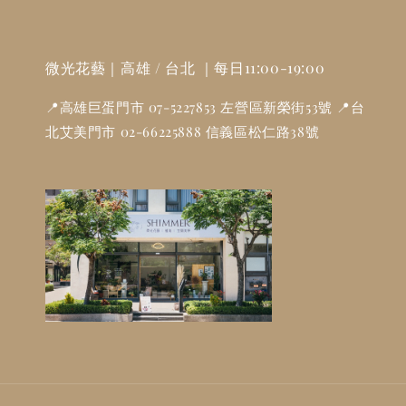
微光花藝｜高雄 / 台北 ｜每日11:00-19:00
📍高雄巨蛋門市 07-5227853 左營區新榮街53號 📍台
北艾美門市 02-66225888 信義區松仁路38號