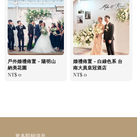
戶外婚禮佈置 - 陽明山
婚禮佈置 - 白綠色系 台
納美花園
南大員皇冠酒店
Regular
NT$ 0
Regular
NT$ 0
price
price
更多即時消息