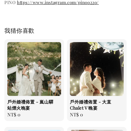
PINO
https://www.instagram.com/pinoo22o/
我猜你喜歡
戶外婚禮佈置 - 嵐山驛
戶外婚禮佈置 - 大直
站煙火晚宴
Chalet V 晚宴
Regular
NT$ 0
Regular
NT$ 0
price
price