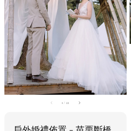
1
/
22
戶外婚禮佈置 - 苗栗斷橋