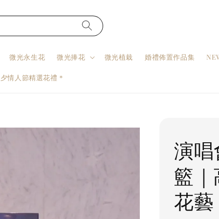
微光永生花
微光捧花
微光植栽
婚禮佈置作品集
NE
七夕情人節精選花禮＊
演唱
籃｜
花藝