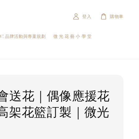
登入
購物車
W! 品牌活動與專案規劃
微 光 花 藝 小 學 堂
會送花｜偶像應援花
高架花籃訂製｜微光