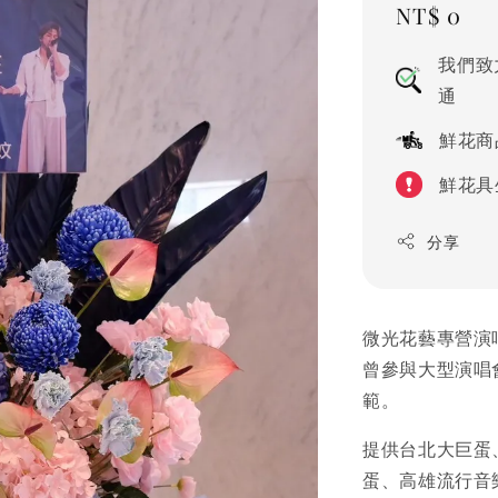
Regular
NT$ 0
price
我們致
通
鮮花商
鮮花具
分享
微光花藝專營演
曾參與大型演唱
範。
提供台北大巨蛋
蛋、高雄流行音