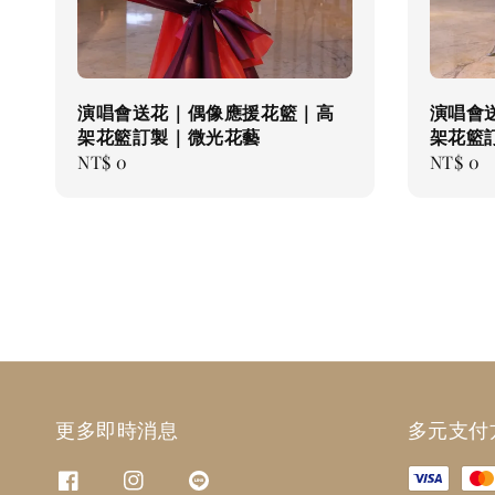
演唱會送花｜偶像應援花籃｜高
演唱會
架花籃訂製｜微光花藝
架花籃
Regular
NT$ 0
Regular
NT$ 0
price
price
更多即時消息
多元支付