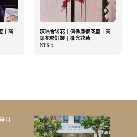
籃｜高
演唱會送花｜偶像應援花籃｜高
架花籃訂製｜微光花藝
Regular
NT$ 0
price
｜每日