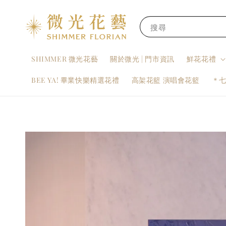
搜尋
SHIMMER 微光花藝
關於微光 | 門市資訊
鮮花花禮
BEE YA! 畢業快樂精選花禮
高架花籃 演唱會花籃
＊