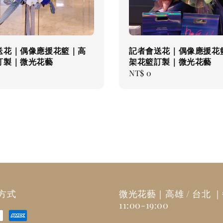
送花｜偶像應援花籃｜高
記者會送花｜偶像應援花
訂製｜微光花藝
架花籃訂製｜微光花藝
Regular
NT$ 0
price
方式
微光花藝｜高雄 / 台北 
11:00-19:00