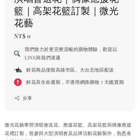
籃｜高架花籃訂製｜微光
花藝
Regular
NT$ 0
price
我們致力於更完整流暢的購物體驗，歡迎以
LINE與我們溝通
鮮花商品僅限高雄市區、大台北地區配送
鮮花具生命週期，不適用網路購物 7 天鑑賞期
分享
微光花藝專營演唱會送花、應援花籃、高架花籃與偶像應援
花禮訂製，曾參與大型演唱會及品牌活動花藝製作，熟悉各