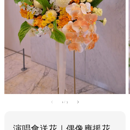
1
/
3
演唱會送花｜偶像應援花