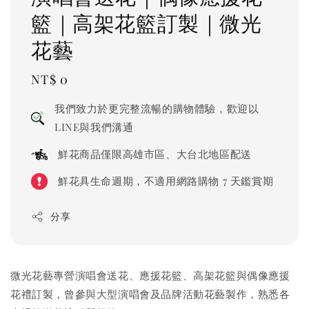
籃｜高架花籃訂製｜微光
花藝
Regular
NT$ 0
price
我們致力於更完整流暢的購物體驗，歡迎以
LINE與我們溝通
鮮花商品僅限高雄市區、大台北地區配送
鮮花具生命週期，不適用網路購物 7 天鑑賞期
分享
微光花藝專營演唱會送花、應援花籃、高架花籃與偶像應援
花禮訂製，曾參與大型演唱會及品牌活動花藝製作，熟悉各