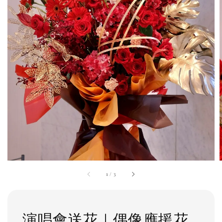
1
/
3
演唱會送花｜偶像應援花