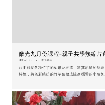
微光九月份課程-親子共學熱縮片
SEP 07, 21
微光花藝
藉由觀察各種竹芋的葉形及紋路，將其彩繪於熱縮
特性，將色彩繽紛的竹芋葉做成隨身攜帶的小吊飾..