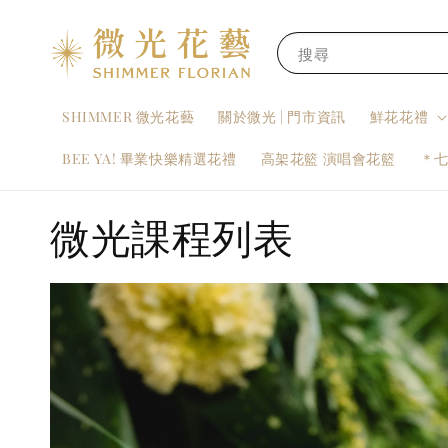
搜尋
SHIMMER 微光花藝
關於微光 | 門市資訊
鮮花花禮
BEE YA! 畢業快樂精選花禮
高架花籃 演唱會花籃
＊
微光課程列表