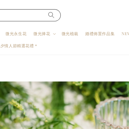
微光永生花
微光捧花
微光植栽
婚禮佈置作品集
NE
七夕情人節精選花禮＊