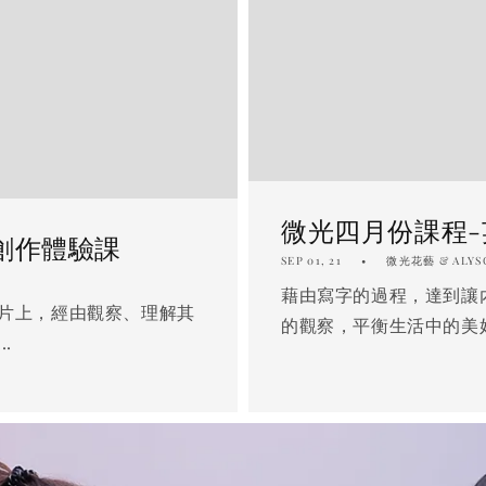
微光四月份課程
創作體驗課
SEP 01, 21
微光花藝 & ALYS
藉由寫字的過程，達到讓
片上，經由觀察、理解其
的觀察，平衡生活中的美好.
.