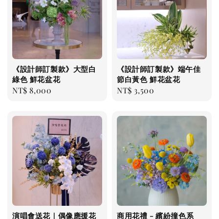
《設計師訂製款》大型白
《設計師訂製款》端午佳
綠色 鮮花盆花
節白黃色 鮮花盆花
Regular
NT$ 8,000
Regular
NT$ 3,500
price
price
演唱會送花｜偶像應援花
商用花禮 - 繽紛撞色系