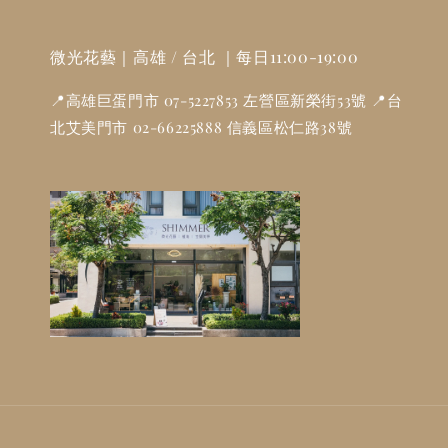
微光花藝｜高雄 / 台北 ｜每日11:00-19:00
📍高雄巨蛋門市 07-5227853 左營區新榮街53號 📍台
北艾美門市 02-66225888 信義區松仁路38號