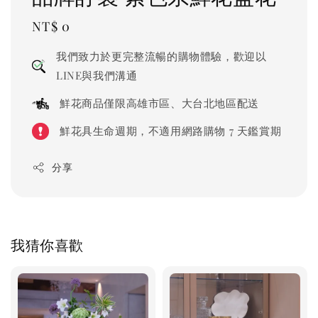
Regular
NT$ 0
price
我們致力於更完整流暢的購物體驗，歡迎以
LINE與我們溝通
鮮花商品僅限高雄市區、大台北地區配送
鮮花具生命週期，不適用網路購物 7 天鑑賞期
分享
我猜你喜歡