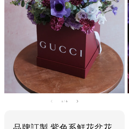
1
/
6
品牌訂製 紫色系鮮花盆花