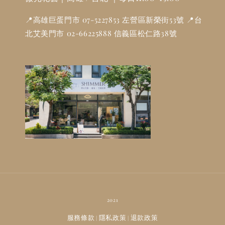
📍高雄巨蛋門市 07-5227853 左營區新榮街53號 📍台
北艾美門市 02-66225888 信義區松仁路38號
2021
服務條款
隱私政策
退款政策
|
|