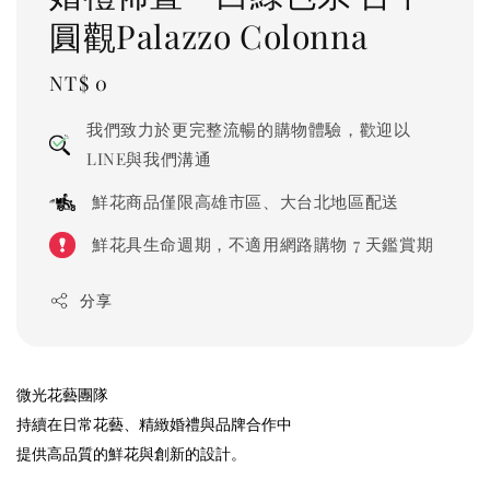
圓觀Palazzo Colonna
Regular
NT$ 0
price
我們致力於更完整流暢的購物體驗，歡迎以
LINE與我們溝通
鮮花商品僅限高雄市區、大台北地區配送
鮮花具生命週期，不適用網路購物 7 天鑑賞期
分享
微光花藝團隊
持續在日常花藝、精緻婚禮與品牌合作中
提供高品質的鮮花與創新的設計。