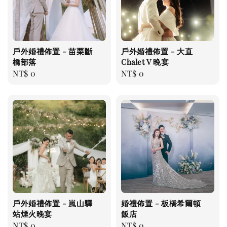
戶外婚禮佈置 - 苗栗斷
戶外婚禮佈置 - 大直
橋部落
Chalet V 晚宴
Regular
NT$ 0
Regular
NT$ 0
price
price
戶外婚禮佈置 - 嵐山驛
婚禮佈置 - 板橋希爾頓
站煙火晚宴
飯店
Regular
NT$ 0
Regular
NT$ 0