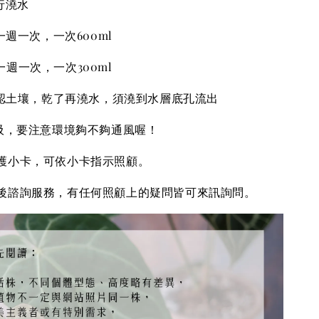
行澆水
週一次，一次600ml
次，一次300ml
土壤，乾了再澆水，須澆到水層底孔流出
呼吸，要注意環境夠不夠通風喔！
護小卡，可依小卡指示照顧
。
後諮詢服務，有任何照顧上的疑問皆可來訊詢問。