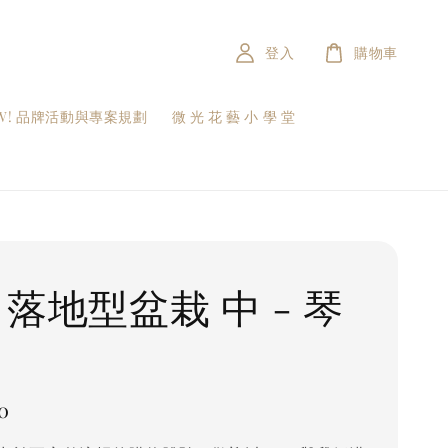
登入
購物車
W! 品牌活動與專案規劃
微 光 花 藝 小 學 堂
9 落地型盆栽 中 - 琴
0