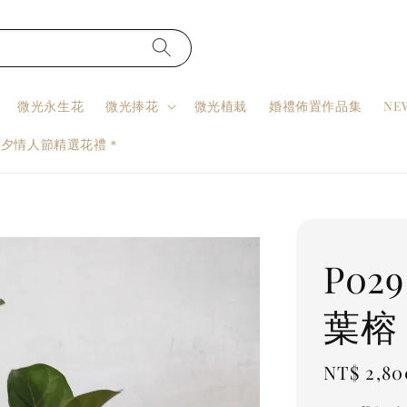
微光永生花
微光捧花
微光植栽
婚禮佈置作品集
NE
七夕情人節精選花禮＊
P02
葉榕
Regular
NT$ 2,80
price