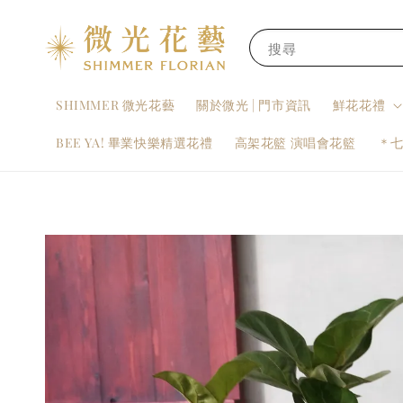
搜尋
SHIMMER 微光花藝
關於微光 | 門市資訊
鮮花花禮
BEE YA! 畢業快樂精選花禮
高架花籃 演唱會花籃
＊