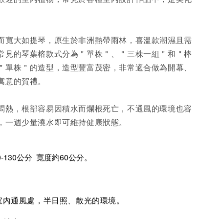
。
而寬大如提琴，原生於非洲熱帶雨林，喜溫款潮濕且需
常見的琴葉榕款式分為＂單株＂、＂三株一組＂和＂棒
＂單株＂的造型，造型豐富茂密，非常適合做為開幕、
寓意的賀禮。
悶熱，根部容易因積水而爛根死亡，不通風的環境也容
，一週少量澆水即可維持健康狀態。
-130公分 寬度約60公分。
或室內通風處，半日照、散光的環境。