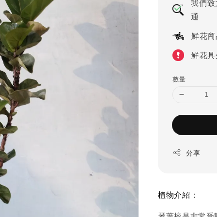
我們致
通
鮮花商
鮮花具
數量
分享
植物介紹：
琴葉榕是非常受