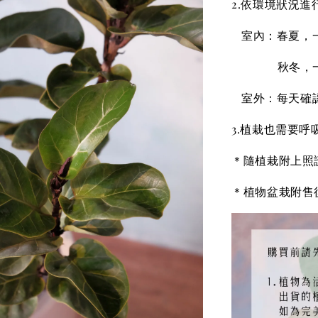
2.依環境狀況進
室內：春夏，一
秋冬，一週一
室外：每天確認
3.植栽也需要
＊隨植栽附上照
＊植物盆栽附售