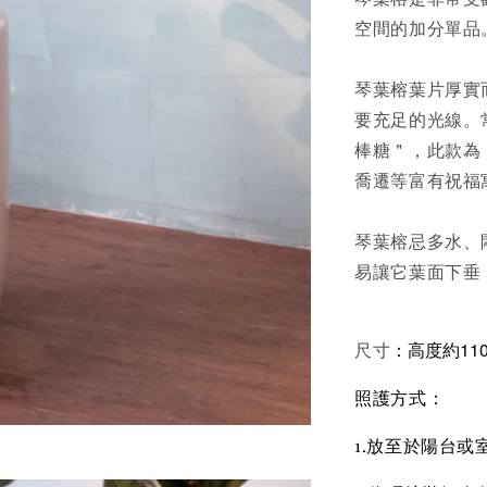
空間的加分單品
琴葉榕葉片厚實
要充足的光線。
棒糖＂，此款為
喬遷等富有祝福
琴葉榕忌多水、
易讓它葉面下垂
：高度約110
尺寸
照護方式：
1.放至於陽台