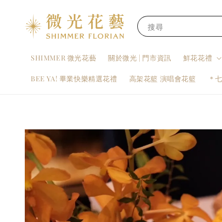
搜尋
SHIMMER 微光花藝
關於微光 | 門市資訊
鮮花花禮
BEE YA! 畢業快樂精選花禮
高架花籃 演唱會花籃
＊