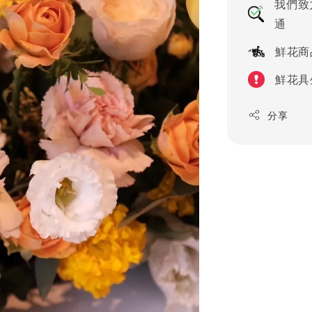
我們致
通
鮮花商
鮮花具
分享