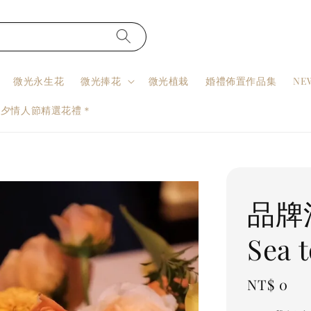
微光永生花
微光捧花
微光植栽
婚禮佈置作品集
NE
七夕情人節精選花禮＊
品牌
Sea t
Regular
NT$ 0
price