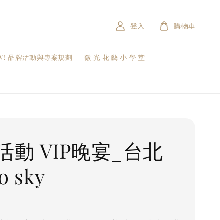
登入
購物車
W! 品牌活動與專案規劃
微 光 花 藝 小 學 堂
活動 VIP晚宴_台北
o sky